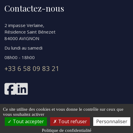
Contactez-nous
2 impasse Verlaine,
Résidence Saint Bénezet
84000 AVIGNON
Du lundi au samedi
08h00 - 18h00
+33 6 58 09 83 21
Ce site utilise des cookies et vous donne le contrôle sur ceux que
vous souhaitez activer
Tout accepter
Tout refuser
Personnaliser
Tous droits réservés © 2024 UN PETIT JURISTE -
Mentions légales
Politique de confidentialité